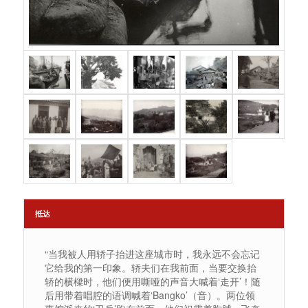
抵达
“当我被人用轿子抬进这座城市时，我永远不会忘记
它给我的第一印象。轿夫们在我前面，当要交换抬
轿的横樑时，他们便用嘶哑的声音大喊着‘走开’！随
后用带着唱腔的语调喊着‘Bangko’（音）。两位领