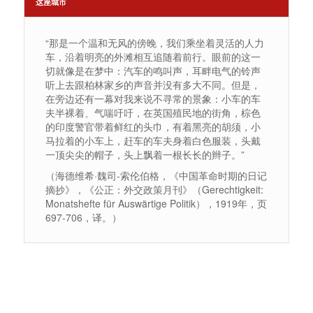
这座城市
“那是一个温和无风的傍晚，我们乘坐着灵活的人力
车，沿着明亮的外滩相互追随着前行。眼前的这一
切就像是在梦中：汽车的鸣叫声，耳畔电气的铃声
听上去跟柏林家乡的声音并没有多大不同。但是，
在旁边还有一幕对我来说不寻常的景象：小车的车
夫半裸着、气喘吁吁，在英国殖民地的街角，棕色
的印度警官带着鲜红的头巾，有着黑亮的胡须，小
马拉着的小车上，赶车的车夫身着白色服装，头戴
一顶尖尖的帽子，头上飘着一根长长的辫子。”
（海德维希·魏司-索伦伯格，《中国革命时期的日记
摘抄》，《公正：外交政策月刊》（Gerechtigkeit:
Monatshefte für Auswärtige Politik），1919年，页
697-706，译。）