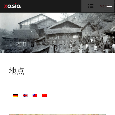
Menu
Tog
nav
地点