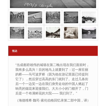
抵达
“当成都府雄伟的城墙在第二晚出现在我们面前时，
我有多么高兴！目的地马上就要到了：过一座壮丽
的桥——马可波罗桥（因为他在游记里面已经提到
它了），然后穿过高高的东门就到了。走过几条街
后一个一边笑一边在我们身旁走动的中国人燃起了
响亮的烟花来迎接我们。大大小小的门都开了，门
后是一个布满鲜花的大院—— 我们到了。”
（海德维希·魏司-索伦伯格回忆录第二部中国，译）