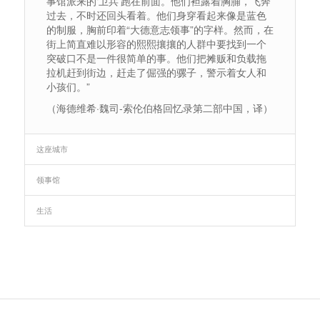
事馆派来的‘卫兵’跑在前面。他们袒露着胸脯，飞奔
过去，不时还回头看着。他们身穿看起来像是蓝色
的制服，胸前印着“大德意志领事”的字样。然而，在
街上简直难以形容的熙熙攘攘的人群中要找到一个
突破口不是一件很简单的事。他们把摊贩和负载拖
拉机赶到街边，赶走了倔强的骡子，警示着女人和
小孩们。”
（海德维希·魏司-索伦伯格回忆录第二部中国，译）
这座城市
领事馆
生活