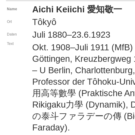
Aichi Keiichi 愛知敬一
Name
Tôkyô
Ort
Juli 1880–23.6.1923
Daten
Text
Okt. 1908–Juli 1911 (MfB
Göttingen, Kreuzbergweg
– U Berlin, Charlottenburg,
Professor der Tôhoku-Unive
用高等數學 (Praktische Anwe
Rikigaku力學 (Dynamik), D
の泰斗ファラデーの傳 (Biografie 
Faraday).