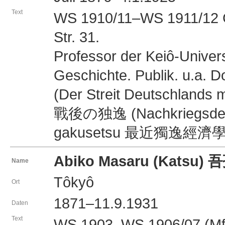
Text
WS 1910/11–WS 1911/12 G
Str. 31.
Professor der Keiô-Univers
Geschichte. Publik. u.
(Der Streit Deutschlands 
戰後の独逸 (Nachkriegsdeutsc
gakusetsu 最近獨逸經濟學説 (M
Abiko Masaru (Katsu)
Name
Tôkyô
Ort
1871–11.9.1931
Daten
Text
WS 1903–WS 1906/07 (MfB)