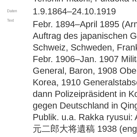
1.9.1864–24.10.1919
Daten
Text
Febr. 1894–April 1895 (Ar
Auftrag des japanischen G
Schweiz, Schweden, Fran
Febr. 1906–Jan. 1907 Militä
General, Baron, 1908 Ob
Korea, 1910 Generalstabsch
dann Polizeipräsident in 
gegen Deutschland in Qin
Publik. u.a. Rakka ryusu
元二郎大将遺稿 1938 (englisc