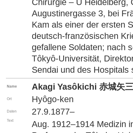
Chirurgie – U Heidelberg,
Augustinergasse 3, bei Frä
Kam als einer der ersten
deutsch-französischen Krie
gefallene Soldaten; nach 
Tôkyô-Universität, Direkto
Sendai und des Hospitals 
Akagi Yasôkichi 赤城矢
Name
Hyôgo-ken
Ort
27.9.1877–
Daten
Text
Aug. 1912–1914 Medizin in