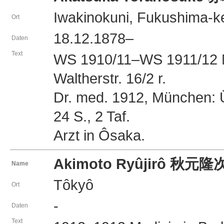
Iwakinokuni, Fukushima-k
Ort
18.12.1878–
Daten
Text
WS 1910/11–WS 1911/12 M
Waltherstr. 16/2 r.
Dr. med. 1912, München: 
24 S., 2 Taf.
Arzt in Ôsaka.
Akimoto Ryûjirô 秋元
Name
Tôkyô
Ort
-
Daten
Text