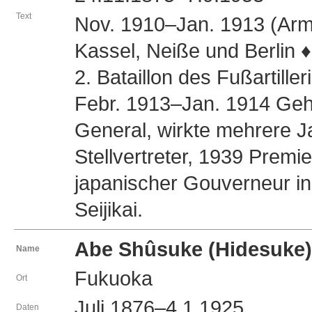
Text
Nov. 1910–Jan. 1913 (Armee)
Kassel, Neiße und Berlin 
2. Bataillon des Fußartill
Febr. 1913–Jan. 1914 Gehil
General, wirkte mehrere J
Stellvertreter, 1939 Premi
japanischer Gouverneur i
Seijikai.
Abe Shûsuke (Hidesu
Name
Fukuoka
Ort
Juli 1876–4.1.1925
Daten