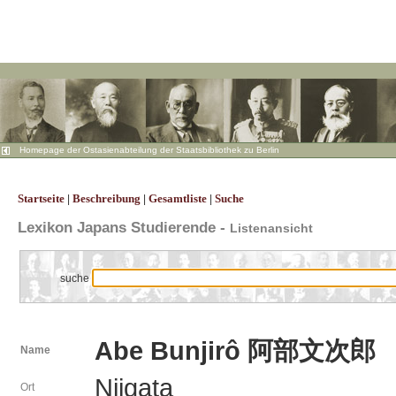
Homepage der Ostasienabteilung der Staatsbibliothek zu Berlin
Startseite
Beschreibung
Gesamtliste
Suche
|
|
|
Lexikon Japans Studierende -
Listenansicht
suche
Abe Bunjirô 阿部文次郎
Name
Niigata
Ort