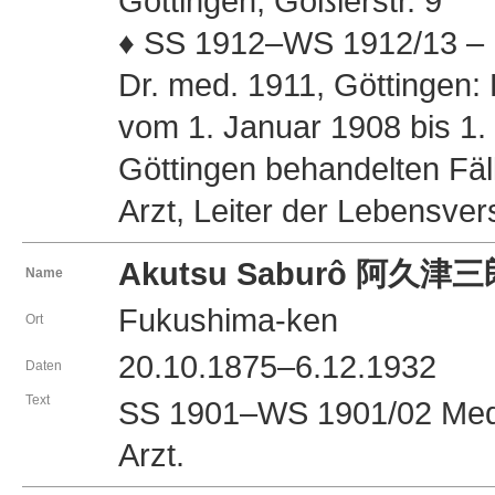
Göttingen, Goßlerstr. 9
♦ SS 1912–WS 1912/13 – U 
Dr. med. 1911, Göttingen: K
vom 1. Januar 1908 bis 1. 
Göttingen behandelten Fäl
Arzt, Leiter der Lebensve
Akutsu Saburô 阿久津
Name
Fukushima-ken
Ort
20.10.1875–6.12.1932
Daten
Text
SS 1901–WS 1901/02 Mediz
Arzt.