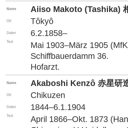
Aiiso Makoto (Tashika
Name
Tôkyô
Ort
6.2.1858–
Daten
Text
Mai 1903–März 1905 (MfK)
Schiffbauerdamm 36.
Hofarzt.
Akaboshi Kenzô 赤星研
Name
Chikuzen
Ort
1844–6.1.1904
Daten
Text
April 1866–Okt. 1873 (Ha