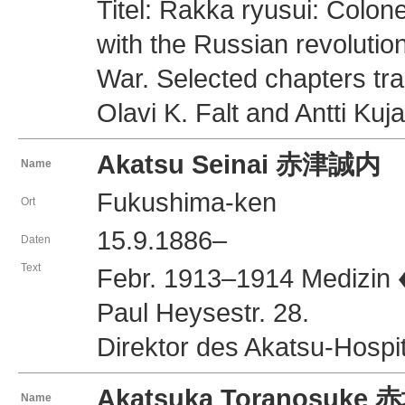
Titel: Rakka ryusui: Colone
with the Russian revoluti
War. Selected chapters tr
Olavi K. Falt and Antti Kuja
Akatsu Seinai 赤津誠内
Name
Fukushima-ken
Ort
15.9.1886–
Daten
Text
Febr. 1913–1914 Medizin 
Paul Heysestr. 28.
Direktor des Akatsu-Hospit
Akatsuka Toranosuk
Name