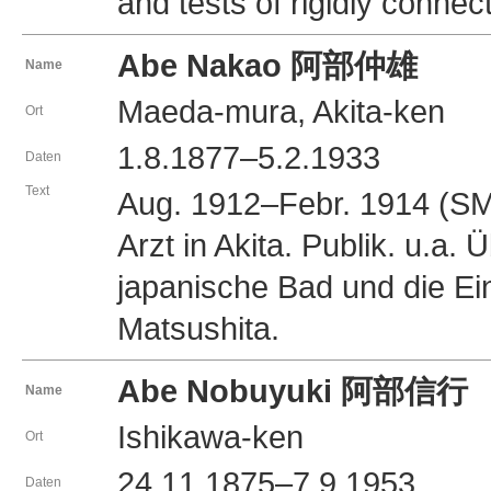
and tests of rigidly conne
Abe Nakao 阿部仲雄
Name
Maeda-mura, Akita-ken
Ort
1.8.1877–5.2.1933
Daten
Text
Aug. 1912–Febr. 1914 (SME
Arzt in Akita. Publik. u.a.
japanische Bad und die E
Matsushita.
Abe Nobuyuki 阿部信行
Name
Ishikawa-ken
Ort
24.11.1875–7.9.1953
Daten