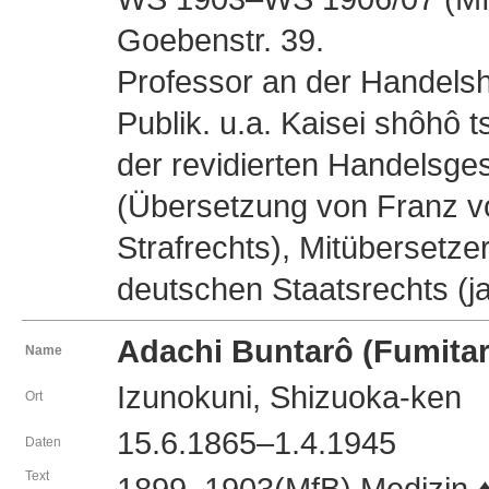
Goebenstr. 39.
Professor an der Handels
Publik. u.a. Kaisei shô
der revidierten Handels
(Übersetzung von Franz v
Strafrechts), Mitübersetz
deutschen Staatsrechts 
Adachi Buntarô (Fumi
Name
Izunokuni, Shizuoka-ken
Ort
15.6.1865–1.4.1945
Daten
Text
1899–1903(MfB) Medizin 