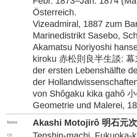
Febr. 1873–Jan. 1874 (Mar
Österreich.
Vizeadmiral, 1887 zum Ba
Marinedistrikt Sasebo, Sch
Akamatsu Noriyoshi hans
kiroku 赤松則良半生談: 幕
der ersten Lebenshälfte d
der Hollandwissenschafte
von Shôgaku kika gahô 
Geometrie und Malerei, 18
Akashi Motojirô 明石元
Name
Tenshin-machi, Fukuoka-
Ort