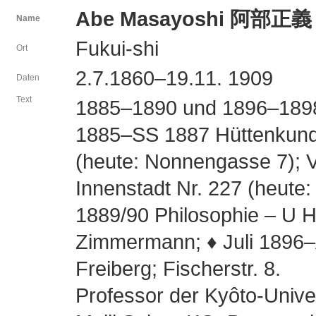
Abe Masayoshi 阿部正義
Name
Fukui-shi
Ort
2.7.1860–19.11. 1909
Daten
Text
1885–1890 und 1896–1898
1885–SS 1887 Hüttenkunde
(heute: Nonnengasse 7); Vo
Innenstadt Nr. 227 (heut
1889/90 Philosophie – U He
Zimmermann; ♦ Juli 1896–
Freiberg; Fischerstr. 8.
Professor der Kyôto-Unive