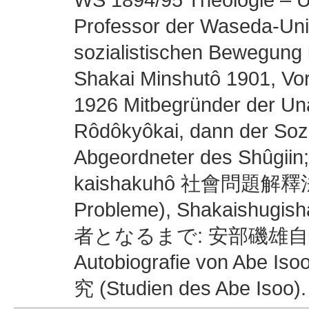
Professor der Waseda-Univer
sozialistischen Bewegung 
Shakai Minshutô 1901, Vor
1926 Mitbegründer der Una
Rôdôkyôkai, dann der Soz
Abgeordneter des Shûgiin;
kaishakuhô 社會問題解釋法 (In
Probleme), Shakaishugis
者となるまで: 安部磯雄自叙伝 (Wi
Autobiografie von Abe I
究 (Studien des Abe Isoo).