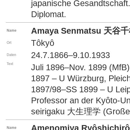
japanische Gesandtschaft
Diplomat.
Amaya Senmatsu 天谷
Name
Tôkyô
Ort
24.7.1866–9.10.1933
Daten
Text
Juli 1896–Nov. 1899 (MfB
1897 – U Würzburg, Pleiche
1897/98–SS 1899 – U Leipzi
Professor an der Kyôto-Univ
seirigaku 大生理学 (Große P
Amenomiya Ryôshich
Name