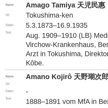
Amago Tamiya 天児民惠
Name
Tokushima-ken
Ort
5.3.1873–16.9.1935
Daten
Text
Aug. 1909–1910 (LB) Medi
Virchow-Krankenhaus, Ber
Arzt in Tokushima, Direktor
Kôbe.
Amano Kojirô 天野瑚次
Name
Ort
-
Daten
Text
1888–1891 vom MfA in Ber