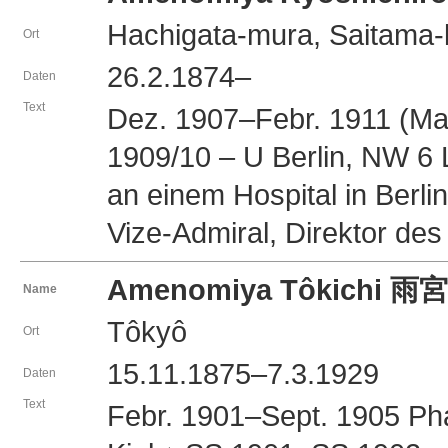
Hachigata-mura, Saitama
Ort
26.2.1874–
Daten
Text
Dez. 1907–Febr. 1911 (Ma
1909/10 – U Berlin, NW 6 
an einem Hospital in Berlin
Vize-Admiral, Direktor de
Amenomiya Tôkichi 
Name
Tôkyô
Ort
15.11.1875–7.3.1929
Daten
Text
Febr. 1901–Sept. 1905 Pha