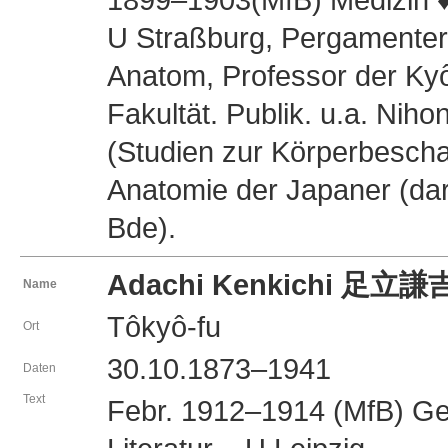
U Straßburg, Pergamenter
Anatom, Professor der Kyô
Fakultät. Publik. u.a. 
(Studien zur Körperbeschaf
Anatomie der Japaner (dar
Bde).
Adachi Kenkichi 足立謙
Name
Tôkyô-fu
Ort
30.10.1873–1941
Daten
Text
Febr. 1912–1914 (MfB) G