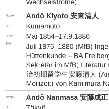
Wechselströme).
Andô Kiyoto 安東清人
Name
Kumamoto
Ort
Mai 1854–17.9.1886
Daten
Text
Juli 1875–1880 (MfB) In
Hüttenkunde – BA Freiberg,
Sekretär im MfB; Literatur
治初期留学生安藤清人 (Andô Kiy
Meijizeit) von Kamimura N
Andô Narimasa 安藤成正
Name
Tôkyô
Ort