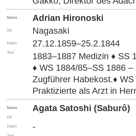
Gakkô, Direktor des Adach
Adrian Hironoski
Name
Nagasaki
Ort
27.12.1859–25.2.1844
Daten
Text
1883–1887 Medizin ♦ SS 1
♦ WS 1884/85–SS 1886 – U
Zugführer Habekost.♦ WS 18
Praktizierte als Arzt in He
Agata Satoshi (Saburô)
Name
Ort
-
Daten
Text