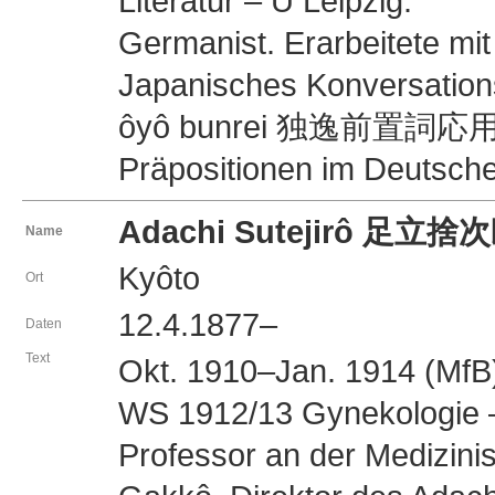
Literatur – U Leipzig.
Germanist. Erarbeitete mit
Japanisches Konversation
ôyô bunrei 独逸前置詞応用文例
Präpositionen im Deutsche
Adachi Sutejirô 足立捨
Name
Kyôto
Ort
12.4.1877–
Daten
Text
Okt. 1910–Jan. 1914 (MfB)
WS 1912/13 Gynekologie – 
Professor an der Medizin