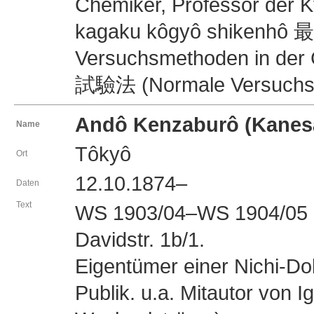
Chemiker, Professor der Ky
kagaku kôgyô shiken
Versuchsmethoden in de
試驗法 (Normale Versuchsme
Andô Kenzaburô (Kan
Name
Tôkyô
Ort
12.10.1874–
Daten
Text
WS 1903/04–WS 1904/05 Sp
Davidstr. 1b/1.
Eigentümer einer Nichi-D
Publik. u.a. Mitautor vo