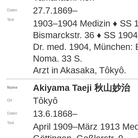
27.7.1869–
Daten
Text
1903–1904 Medizin ♦ SS 
Bismarckstr. 36 ♦ SS 1904 
Dr. med. 1904, München: Ei
Noma. 33 S.
Arzt in Akasaka, Tôkyô.
Akiyama Taeji 秋山妙治
Name
Tôkyô
Ort
13.6.1868–
Daten
Text
April 1909–März 1913 Me