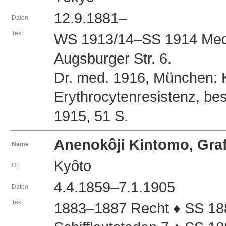
12.9.1881–
Daten
Text
WS 1913/14–SS 1914 Mediz
Augsburger Str. 6.
Dr. med. 1916, München: 
Erythrocytenresistenz, be
1915, 51 S.
Anenokôji Kintomo, 
Name
Kyôto
Ort
4.4.1859–7.1.1905
Daten
Text
1883–1887 Recht ♦ SS 18