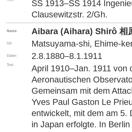
SS 1913–SS 1914 Ingenieu
Clausewitzstr. 2/Gh.
Aibara (Aihara) Shirô
Name
Matsuyama-shi, Ehime-ke
Ort
2.8.1880–8.1.1911
Daten
Text
April 1910–Jan. 1911 von 
Aeronautischen Observator
Gemeinsam mit dem Attach
Yves Paul Gaston Le Prieur
entwickelt, mit dem am 5
in Japan erfolgte. In Berli