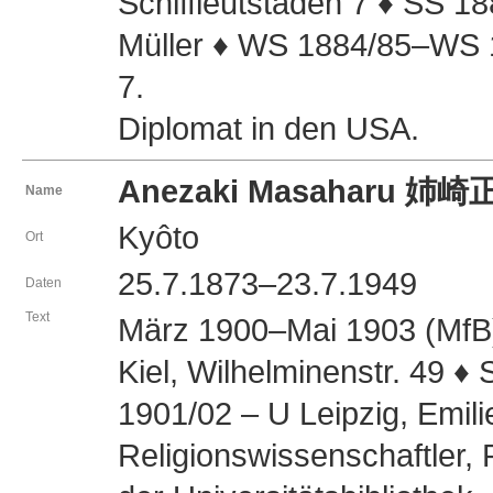
Schiffleutstaden 7 ♦ SS 18
Müller ♦ WS 1884/85–WS 18
7.
Diplomat in den USA.
Anezaki Masaharu 姉
Name
Kyôto
Ort
25.7.1873–23.7.1949
Daten
Text
März 1900–Mai 1903 (MfB
Kiel, Wilhelminenstr. 49 ♦
1901/02 – U Leipzig, Emilie
Religionswissenschaftler, 