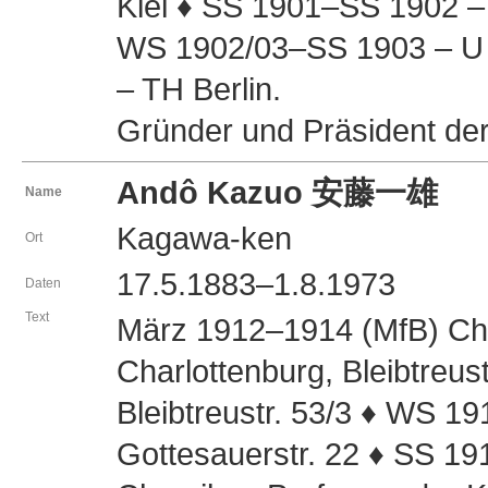
Kiel ♦ SS 1901–SS 1902 – 
WS 1902/03–SS 1903 – U B
– TH Berlin.
Gründer und Präsident de
Andô Kazuo 安藤一雄
Name
Kagawa-ken
Ort
17.5.1883–1.8.1973
Daten
Text
März 1912–1914 (MfB) Che
Charlottenburg, Bleibtreu
Bleibtreustr. 53/3 ♦ WS 1
Gottesauerstr. 22 ♦ SS 1914