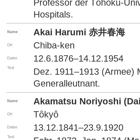
Professor der Tôhoku-Unive
Hospitals.
Akai Harumi 赤井春海
Name
Chiba-ken
Ort
12.6.1876–14.12.1954
Daten
Text
Dez. 1911–1913 (Armee) Mi
Generalleutnant.
Akamatsu Noriyoshi (
Name
Tôkyô
Ort
13.12.1841–23.9.1920
Daten
Text