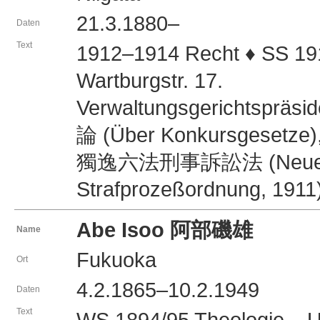
21.3.1880–
Daten
Text
1912–1914 Recht ♦ SS 19
Wartburgstr. 17.
Verwaltungsgerichtspräs
論 (Über Konkursgesetze),
獨逸六法刑事訴訟法 (Neue Übe
Strafprozeßordnung, 1911)
Abe Isoo 阿部磯雄
Name
Fukuoka
Ort
4.2.1865–10.2.1949
Daten
Text
WS 1894/95 Theologie – U B