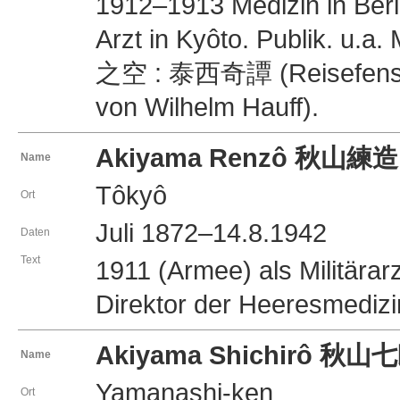
1912–1913 Medizin in Berl
Arzt in Kyôto. Publik. u.a.
之空 : 泰西奇譚 (Reisefenste
von Wilhelm Hauff).
Akiyama Renzô 秋山練造
Name
Tôkyô
Ort
Juli 1872–14.8.1942
Daten
Text
1911 (Armee) als Militärar
Direktor der Heeresmedizi
Akiyama Shichirô 秋山
Name
Yamanashi-ken
Ort